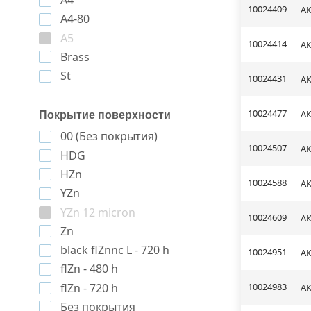
A4
10024409
АК
A4-80
A5
10024414
АК
Brass
St
10024431
АК
10024477
АК
Покрытие поверхности
00 (Без покрытия)
10024507
АК
HDG
HZn
10024588
АК
YZn
YZn 12 micron
10024609
АК
Zn
black flZnnc L - 720 h
10024951
АК
flZn - 480 h
flZn - 720 h
10024983
АК
Без покрытия