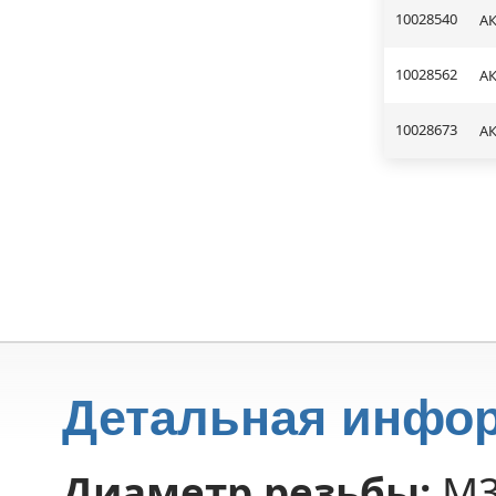
10028540
АК
10028562
АК
10028673
АК
Детальная инфо
Диаметр резьбы:
М3