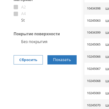
A2
10434398
Шп
A4
St
10245063
Шп
10434399
Шп
Покрытие поверхности
Без покрытия
10245065
Шп
10245066
Шп
Показать
Сбросить
10245067
Шп
10245068
Шп
10245069
Шп
10245070
Шп