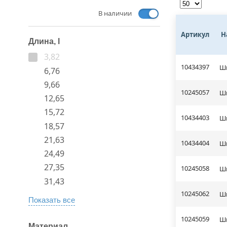
В наличии
Артикул
Н
Длина, l
3,82
10434397
Шп
6,76
9,66
10245057
Шп
12,65
15,72
10434403
Шп
18,57
21,63
10434404
Шп
24,49
27,35
10245058
Шп
31,43
10245062
Шп
Показать все
10245059
Шп
Материал