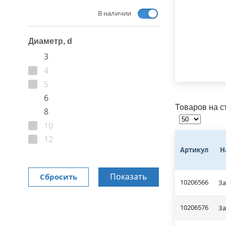
В наличии
Диаметр, d
3
4
5
6
Товаров на с
8
10
12
Артикул
Н
Показать
Сбросить
10206566
За
10206576
За