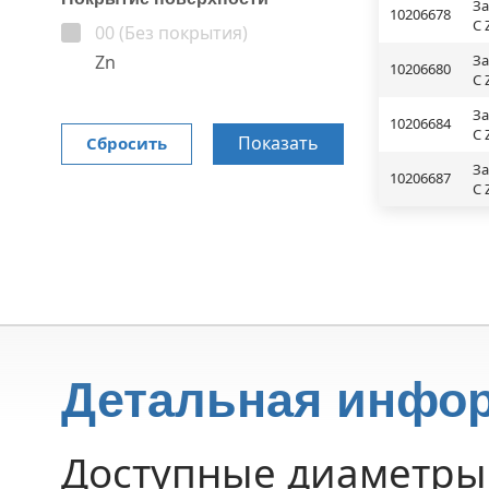
За
10206678
C 
00 (Без покрытия)
Zn
За
10206680
C 
За
10206684
C 
Показать
Сбросить
За
10206687
C 
Детальная инфо
Доступные диаметры 