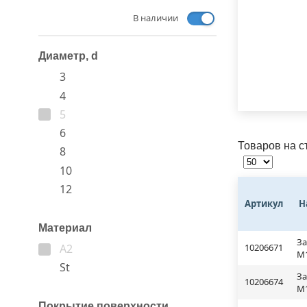
В наличии
Диаметр, d
3
4
5
6
Товаров на с
8
10
12
Артикул
Н
Материал
За
10206671
A2
М1
St
За
10206674
М1
Покрытие поверхности