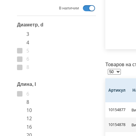
В наличии
Диаметр, d
3
4
5
6
Товаров на с
8
Длина, l
Артикул
Н
6
8
10154877
10
Ви
12
10154878
Ви
16
20