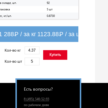
а складе, шт.
92
паковка
5 шт
ес, кг/шт.
0.8730
1 288
Р
/ за кг
1123.88
Р
/ за шт
Кол-во кг
Купить
Кол-во шт
Есть вопросы?
8 (495) 540-52-93
по рабочим дням