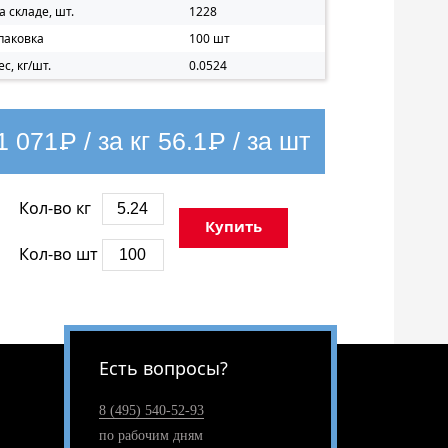
а складе, шт.
1228
паковка
100 шт
ес, кг/шт.
0.0524
1 071
Р
/ за кг
56.1
Р
/ за шт
Кол-во кг
Купить
Кол-во шт
Есть вопросы?
8 (495) 540-52-93
по рабочим дням