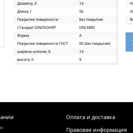
Диаметр, d
14
Н
Длина, l
56
У
Покрытие поверхности
Без покрытия
В
Стандарт DIN/ISO/ART
DIN 6885
Форма
A
Покрытие поверхности ГОСТ
00 (Без покрытия)
ширина шпонки, b
14
высота, h
9
пании
Оплата и доставка
ты
Правовая информация