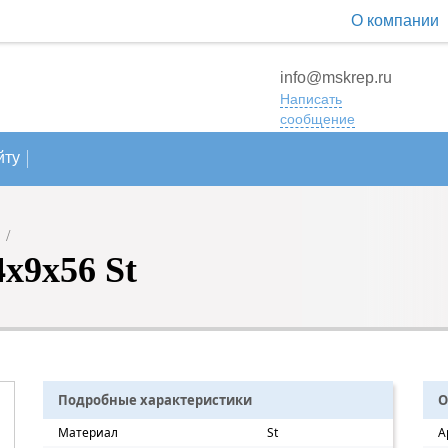
О компании
info@mskrep.ru
Написать
сообщение
йту
/
x9x56 St
Подробные характеристики
О
Материал
St
А