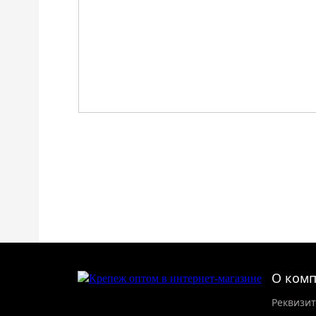
О ком
Реквизи