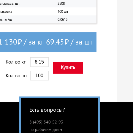
а складе, шт.
2508
паковка
100 шт
ес, кг/шт.
0.0615
1 130
Р
/ за кг
69.45
Р
/ за шт
Кол-во кг
Купить
Кол-во шт
Есть вопросы?
8 (495) 540-52-93
по рабочим дням