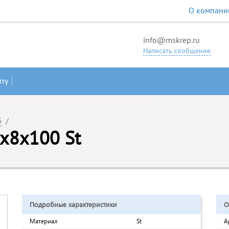
О компани
info@mskrep.ru
Написать сообщение
йту
5
/
x8x100 St
Подробные характеристики
О
Материал
St
А