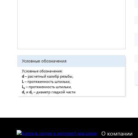
Условные обозначения
Условные обозначения:
d
– расчетный калибр резьбы,
L
– протяженность шпильки,
L₀
– протяженность шпильки,
d₁
и
d₂
– диаметр гладкой части
О компании