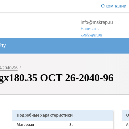
О компании
info@mskrep.ru
Написать
сообщение
йту
-2040-96
/
х180.35 ОСТ 26-2040-96
Подробные характеристики
О
Материал
St
А