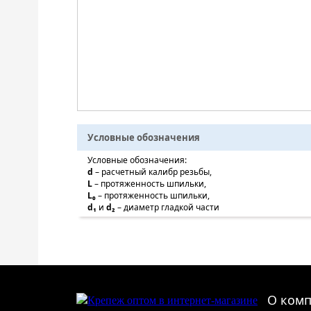
Условные обозначения
Условные обозначения:
d
– расчетный калибр резьбы,
L
– протяженность шпильки,
L₀
– протяженность шпильки,
d₁
и
d₂
– диаметр гладкой части
О ком