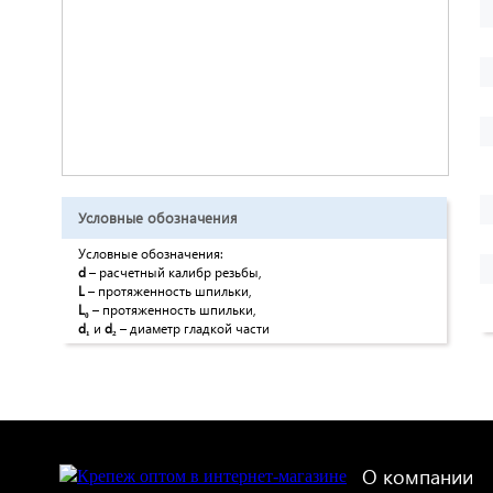
Условные обозначения
Условные обозначения:
d
– расчетный калибр резьбы,
L
– протяженность шпильки,
L₀
– протяженность шпильки,
d₁
и
d₂
– диаметр гладкой части
О компании