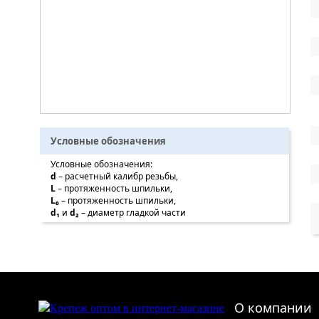
Условные обозначения
Условные обозначения:
d
– расчетный калибр резьбы,
L
– протяженность шпильки,
L₀
– протяженность шпильки,
d₁
и
d₂
– диаметр гладкой части
О компании