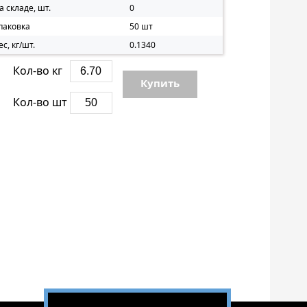
а складе, шт.
0
паковка
50 шт
ес, кг/шт.
0.1340
Кол-во кг
Купить
Кол-во шт