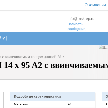
О компании
info@mskrep.ru
Написать
сообщение
йту
 с ввинчиваемым концом длиной 2d
/
14 x 95 A2 с ввинчиваемы
Подробные характеристики
О
Материал
A2
А