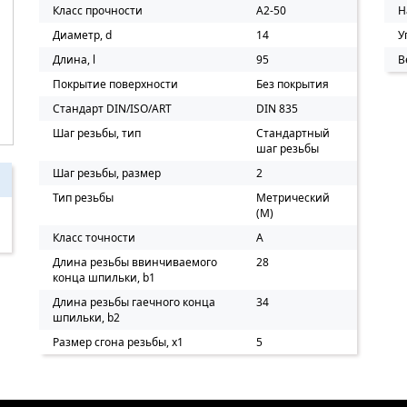
Класс прочности
A2-50
Н
Диаметр, d
14
У
Длина, l
95
В
Покрытие поверхности
Без покрытия
Стандарт DIN/ISO/ART
DIN 835
Шаг резьбы, тип
Стандартный
шаг резьбы
Шаг резьбы, размер
2
Тип резьбы
Метрический
(M)
Класс точности
A
Длина резьбы ввинчиваемого
28
конца шпильки, b1
Длина резьбы гаечного конца
34
шпильки, b2
Размер сгона резьбы, х1
5