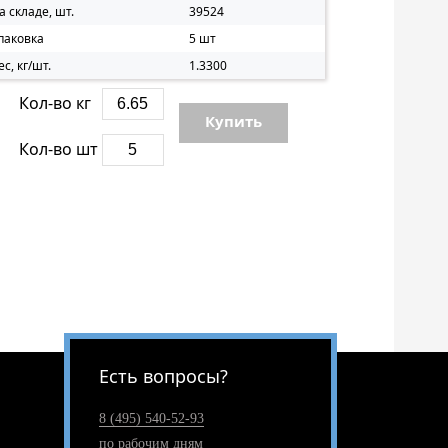
а складе, шт.
39524
паковка
5 шт
ес, кг/шт.
1.3300
Кол-во кг
Купить
Кол-во шт
Есть вопросы?
8 (495) 540-52-93
по рабочим дням