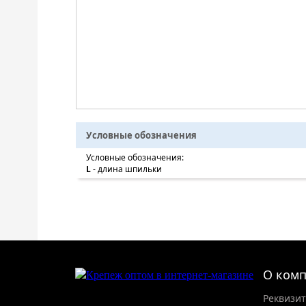
Условные обозначения
Условные обозначения:
L
- длина шпильки
О ком
Реквизи