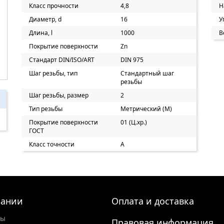
Класс прочности
4,8
Н
Диаметр, d
16
У
Длина, l
1000
В
Покрытие поверхности
Zn
Стандарт DIN/ISO/ART
DIN 975
Шаг резьбы, тип
Стандартный шаг
резьбы
Шаг резьбы, размер
2
Тип резьбы
Метрический (M)
Покрытие поверхности
01 (Ц.хр.)
ГОСТ
Класс точности
А
пании
Оплата и доставка
ты
Правовая информация