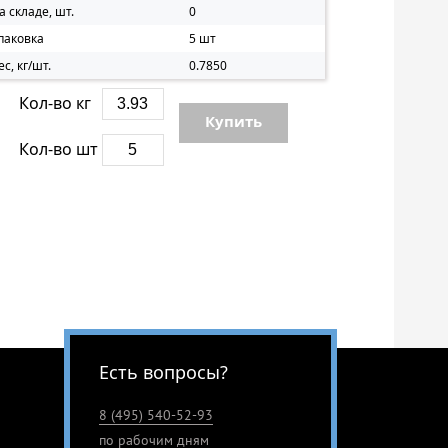
а складе, шт.
0
паковка
5 шт
ес, кг/шт.
0.7850
Кол-во кг
Купить
Кол-во шт
Есть вопросы?
8 (495) 540-52-93
по рабочим дням