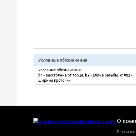
Условные обозначения
Условные обозначения:
b1
- расстояние от торца,
b2
- длина резьбы,
x1=x2
-
ширина проточки
О ком
Реквизи