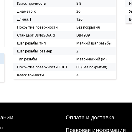
Класс прочности
8,8
Н
Диаметр, d
30
У
Длина, l
120
В
Покрытие поверхности
Без покрытия
Стандарт DIN/ISO/ART
DIN 939
Шаг резьбы, тип
Мелкий шаг резьбы
Шаг резьбы, размер
2
Тип резьбы
Метрический (M)
Покрытие поверхности ГОСТ
00 (Без покрытия)
Класс точности
A
пании
Оплата и доставка
ты
Правовая информация