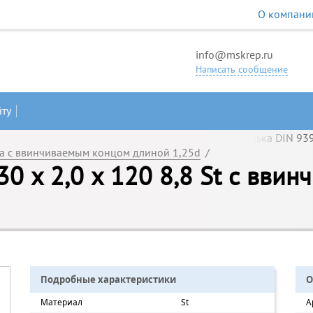
О компани
info@mskrep.ru
Написать сообщение
йту
а с ввинчиваемым концом длиной 1,25d
/
0 х 2,0 х 120 8,8 St с вви
Подробные характеристики
О
Материал
St
А