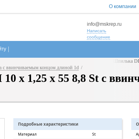
О компании
info@mskrep.ru
Написать
сообщение
йту
 с ввинчиваемым концом длиной 1d
/
0 х 1,25 х 55 8,8 St с вв
Подробные характеристики
О
Материал
St
А