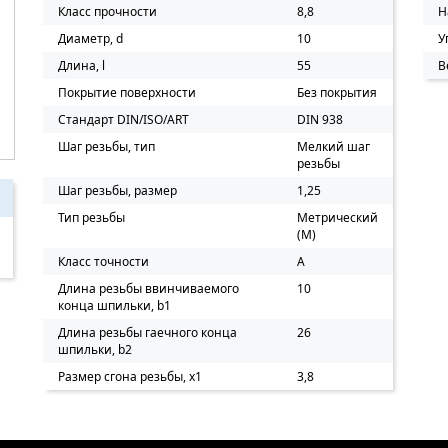
Класс прочности
8,8
Н
Диаметр, d
10
У
Длина, l
55
В
Покрытие поверхности
Без покрытия
Стандарт DIN/ISO/ART
DIN 938
Шаг резьбы, тип
Мелкий шаг
резьбы
Шаг резьбы, размер
1,25
Тип резьбы
Метрический
(M)
Класс точности
A
Длина резьбы ввинчиваемого
10
конца шпильки, b1
Длина резьбы гаечного конца
26
шпильки, b2
Размер сгона резьбы, х1
3,8