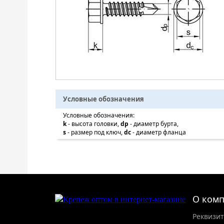
Условные обозначения
Условные обозначения:
k
- высота головки,
dp
- диаметр бурта,
s
- размер под ключ,
dc
- диаметр фланца
О ком
Реквизи