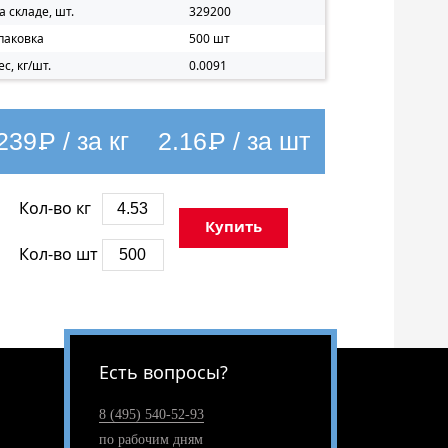
а складе, шт.
329200
паковка
500 шт
ес, кг/шт.
0.0091
239
Р
/ за кг
2.16
Р
/ за шт
Кол-во кг
Купить
Кол-во шт
Есть вопросы?
8 (495) 540-52-93
по рабочим дням