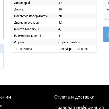
Диаметр, d
4,8
Н
Длина, l
80
У
Покрытие поверхности
Zn
В
Диаметр бура, dp
4,1
высота головки, k
4,3
Размер под ключ, S
8
Форма
с прессшайбой
Тип привода
Шестигранный (Hex)
пании
Оплата и доставка
ты
Правовая информация