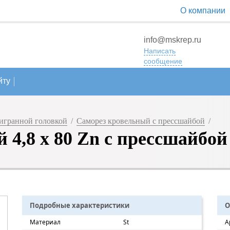
О компании
info@mskrep.ru
Написать
сообщение
йту
игранной головкой
/
Саморез кровельный с прессшайбой
/
 4,8 х 80 Zn с прессшайбой
Подробные характеристики
О
Материал
St
А