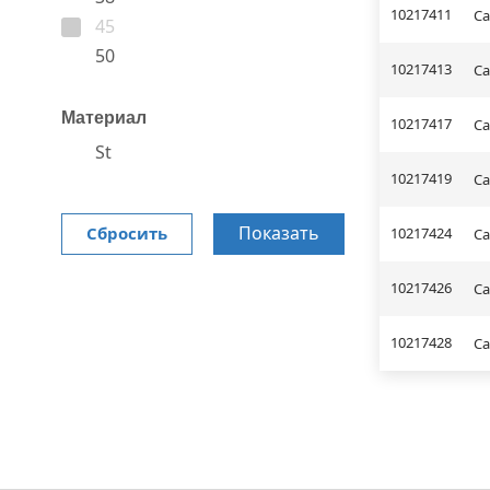
10217411
Са
45
50
10217413
Са
Материал
10217417
Са
St
10217419
Са
Показать
Сбросить
10217424
Са
10217426
Са
10217428
Са