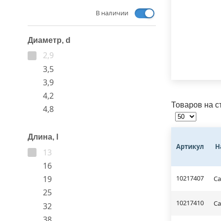
В наличии
Диаметр, d
2,9
3,5
3,9
4,2
Товаров на с
4,8
Длина, l
Артикул
Н
13
16
10217407
19
Са
25
10217410
Са
32
38