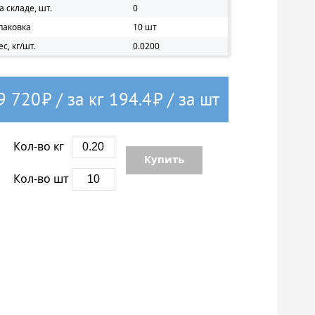
а складе, шт.
0
паковка
10 шт
ес, кг/шт.
0.0200
9 720
Р
/ за кг
194.4
Р
/ за шт
Кол-во кг
Купить
Кол-во шт