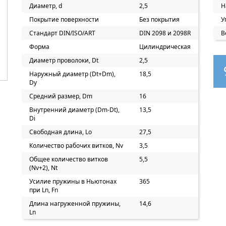
Диаметр, d
2,5
Н
Покрытие поверхности
Без покрытия
У
Стандарт DIN/ISO/ART
DIN 2098 и 2098R
В
Форма
Цилиндрическая
Диаметр проволоки, Dt
2,5
Наружный диаметр (Dt+Dm),
18,5
Dy
Средний размер, Dm
16
Внутренний диаметр (Dm-Dt),
13,5
Di
Свободная длина, Lo
27,5
Количество рабочих витков, Nv
3,5
Общее количество витков
5,5
(Nv+2), Nt
Усилие пружины в Ньютонах
365
при Ln, Fn
Длина нагруженной пружины,
14,6
Ln