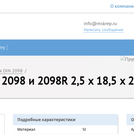
О компани
info@mskrep.ru
Написать сообщение
йту
я DIN 2098
/
098 и 2098R 2,5 x 18,5 х 27
Подробные характеристики
О
Материал
St
А