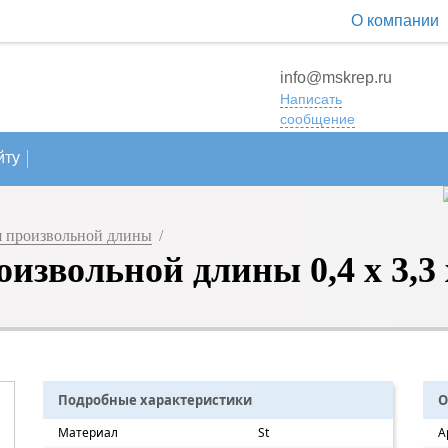
О компании
info@mskrep.ru
Написать
сообщение
йту
 произвольной длины
/
звольной длины 0,4 х 3,3 х
Подробные характеристики
О
Материал
St
А