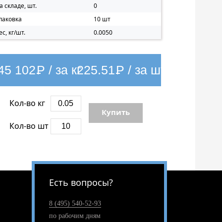
а складе, шт.
0
паковка
10 шт
ес, кг/шт.
0.0050
45 102
Р
/ за кг
225.51
Р
/ за шт
Кол-во кг
Купить
Кол-во шт
Есть вопросы?
8 (495) 540-52-93
по рабочим дням