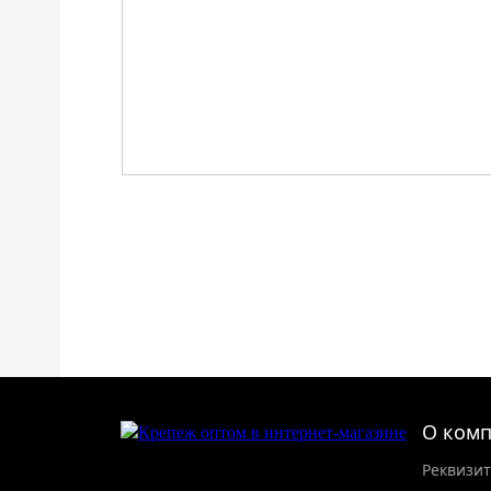
О ком
Реквизи