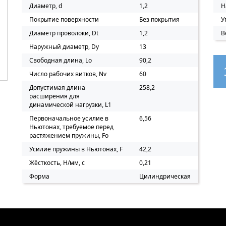
Диаметр, d
1,2
Н
Покрытие поверхности
Без покрытия
У
Диаметр проволоки, Dt
1,2
В
Наружный диаметр, Dy
13
Свободная длина, Lo
90,2
Число рабочих витков, Nv
60
Допустимая длина
258,2
расширения для
динамической нагрузки, L1
Первоначальное усилие в
6,56
Ньютонах, требуемое перед
растяжением пружины, Fo
Усилие пружины в Ньютонах, F
42,2
Жёсткость, Н/мм, c
0,21
Форма
Цилиндрическая