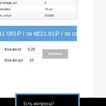
а складе, шт.
0
паковка
10 шт
ес, кг/шт.
0.0200
11 081
Р
/ за кг
221.61
Р
/ за шт
Кол-во кг
Купить
Кол-во шт
Есть вопросы?