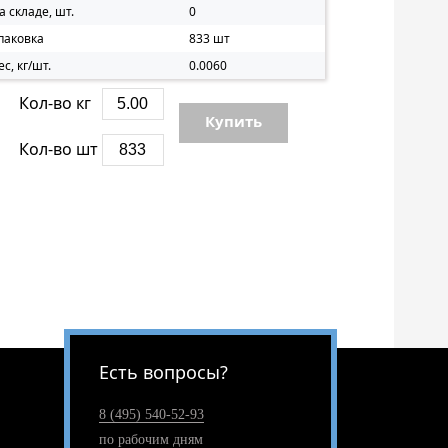
а складе, шт.
0
паковка
833 шт
ес, кг/шт.
0.0060
Кол-во кг
Купить
Кол-во шт
Есть вопросы?
8 (495) 540-52-93
по рабочим дням