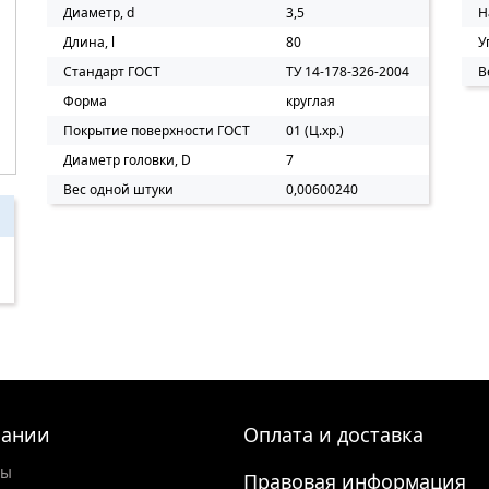
Диаметр, d
3,5
Н
Длина, l
80
У
Стандарт ГОСТ
ТУ 14-178-326-2004
В
Форма
круглая
Покрытие поверхности ГОСТ
01 (Ц.хр.)
Диаметр головки, D
7
Вес одной штуки
0,00600240
пании
Оплата и доставка
ты
Правовая информация