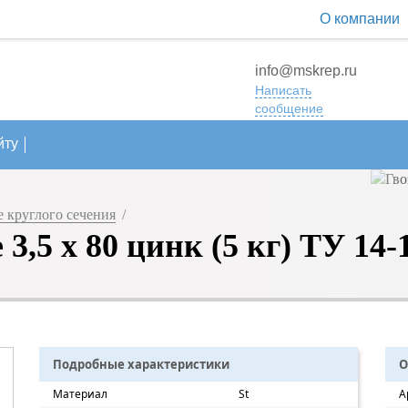
О компании
info@mskrep.ru
Написать
сообщение
йту
 круглого сечения
/
3,5 х 80 цинк (5 кг) ТУ 14-
Подробные характеристики
О
Материал
St
А