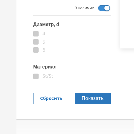
В наличии
Диаметр, d
4
5
6
Материал
St/St
Показать
Сбросить