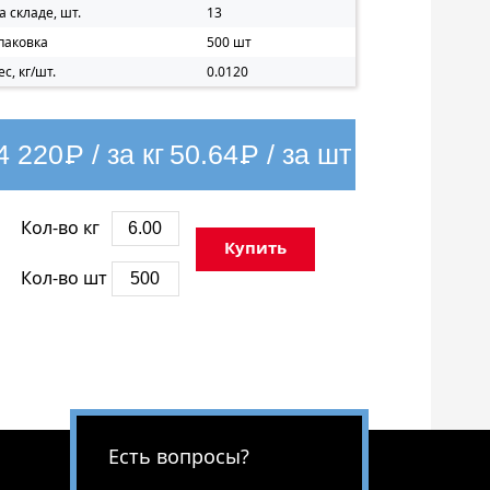
а складе, шт.
13
паковка
500 шт
ес, кг/шт.
0.0120
4 220
Р
/ за кг
50.64
Р
/ за шт
Кол-во кг
Купить
Кол-во шт
Есть вопросы?