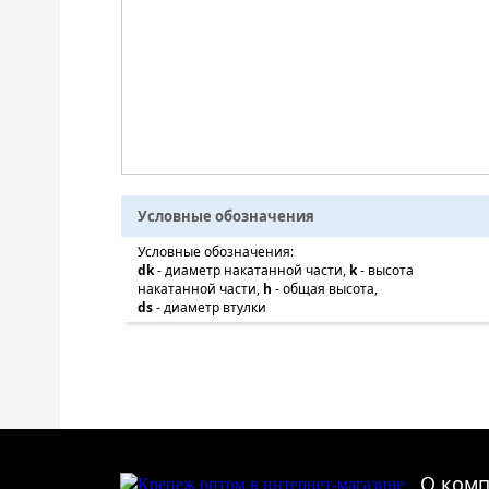
Условные обозначения
Условные обозначения:
dk
- диаметр накатанной части,
k
- высота
накатанной части,
h
- общая высота,
ds
- диаметр втулки
О ком