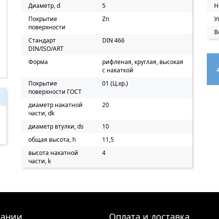
Диаметр, d
5
Н
Покрытие
Zn
У
поверхности
В
Стандарт
DIN 466
DIN/ISO/ART
Форма
рифленая, круглая, высокая
с накаткой
Покрытие
01 (Ц.хр.)
поверхности ГОСТ
диаметр накатной
20
части, dk
диаметр втулки, ds
10
общая высота, h
11,5
высота накатной
4
части, k
пании
Оплата и доставка