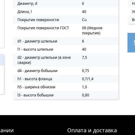
Диаметр, d
6
Н
Длина, l
40
У
Покрытие поверхности
Cu
В
Покрытие поверхности ГОСТ
08 (Медное
покрытие)
d1 - диаметр шпильки
6
l1 - высота шпильки
40
d2 - диаметр шпильки (в зоне
7,5
сварки)
d4 - диаметр бобышки
0,75
h1 - высота фланца
0,7/1,4
h5 - ширина обнизки
1,0
l3 - высота бобышки
0,80
пании
Оплата и доставка