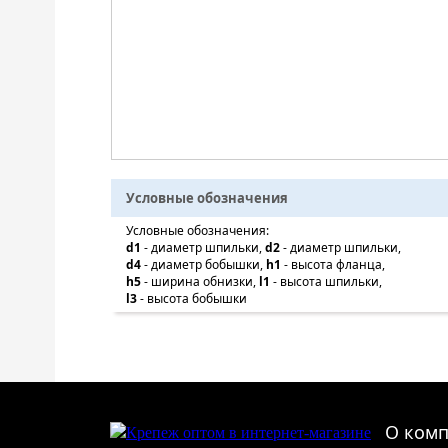
Условные обозначения
Условные обозначения:
d1
- диаметр шпильки,
d2
- диаметр шпильки,
d4
- диаметр бобышки,
h1
- высота фланца,
h5
- ширина обнизки,
l1
- высота шпильки,
l3
- высота бобышки
О ком