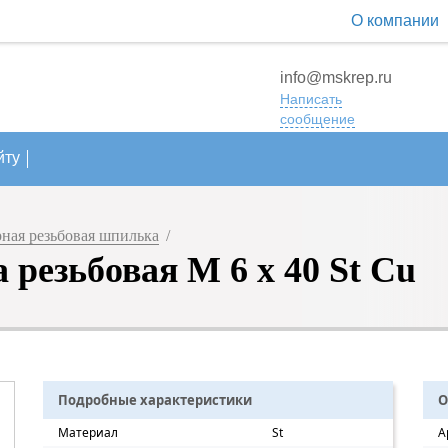
О компании
info@mskrep.ru
Написать
сообщение
йту
ная резьбовая шпилька
/
резьбовая М 6 х 40 St Cu
Подробные характеристики
О
Материал
St
А