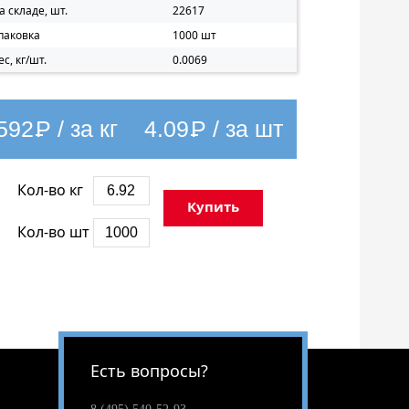
а складе, шт.
22617
паковка
1000 шт
ес, кг/шт.
0.0069
592
Р
/ за кг
4.09
Р
/ за шт
Кол-во кг
Купить
Кол-во шт
Есть вопросы?