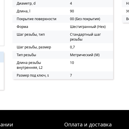
Диаметр, d
4
Н
Длина, l
90
У
Покрытие поверхности
00 (Без покрытия)
В
Форма
Шестигранный (Нех)
Шаг резьбы, тип
Стандартный шаг
резьбы
Шаг резьбы, размер
0,7
Тип резьбы
Метрический (M)
Длина резьбы
10
внутренняя, L2
Размер под ключ, s
7
пании
Оплата и доставка