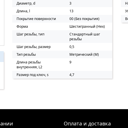
Диаметр, d
3
Н
Длина, l
13
У
Покрытие поверхности
00 (Без покрытия)
В
Форма
Шестигранный (Нех)
Шаг резьбы, тип
Стандартный шаг
резьбы
Шаг резьбы, размер
0,5
Тип резьбы
Метрический (M)
Длина резьбы
9
внутренняя, L2
Размер под ключ, s
4,7
пании
Оплата и доставка