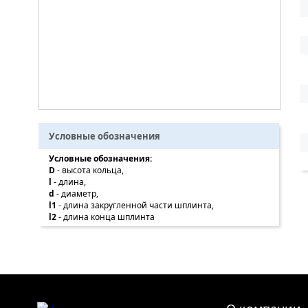
Условные обозначения
Условные обозначения:
D
- высота кольца,
l
- длина,
d
- диаметр,
l1
- длина закругленной части шплинта,
l2
- длина конца шплинта