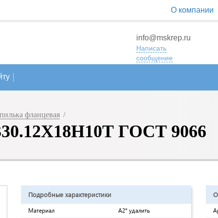
О компании
info@mskrep.ru
Написать
сообщение
йту
пилька фланцевая
/
330.12Х18Н10Т ГОСТ 9066
Подробные характеристики
О
Материал
A2* удалить
А