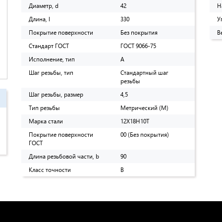
Диаметр, d
42
Н
Длина, l
330
У
Покрытие поверхности
Без покрытия
В
Стандарт ГОСТ
ГОСТ 9066-75
Исполнение, тип
A
Шаг резьбы, тип
Стандартный шаг
резьбы
Шаг резьбы, размер
4,5
Тип резьбы
Метрический (M)
Марка стали
12Х18Н10Т
Покрытие поверхности
00 (Без покрытия)
ГОСТ
Длина резьбовой части, b
90
Класс точности
B