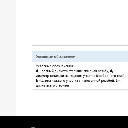
Условные обозначения
Условные обозначения:
d
– полный диаметр стержня, включая резьбу,
d
₁
–
диаметр шпильки на гладком участке (свободного тела),
b
– длина каждого участка с нанесенной резьбой,
L
–
длина всего стержня