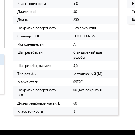
Класс прочности
5,8
Н
Диаметр, d
30
У
Длина, l
230
В
Покрытие поверхности
Без покрытия
Стандарт ГОСТ
ГОСТ 9066-75
Исполнение, тип
A
Шаг резьбы, тип
Стандартный шаг
резьбы
Шаг резьбы, размер
3,5
Тип резьбы
Метрический (M)
Марка стали
09Г2С
Покрытие поверхности
00 (Без покрытия)
ГОСТ
Длина резьбовой части, b
60
Класс точности
B