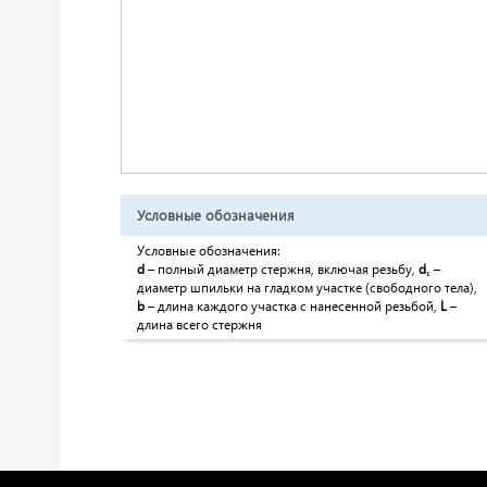
Условные обозначения
Условные обозначения:
d
– полный диаметр стержня, включая резьбу,
d
₁
–
диаметр шпильки на гладком участке (свободного тела),
b
– длина каждого участка с нанесенной резьбой,
L
–
длина всего стержня