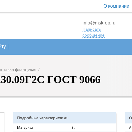
О компании
info@mskrep.ru
Написать
сообщение
йту
пилька фланцевая
/
230.09Г2С ГОСТ 9066
Подробные характеристики
О
Материал
St
А