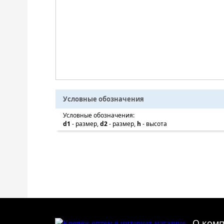
Условные обозначения
Условные обозначения:
d1
- размер,
d2
- размер,
h
- высота
О ком