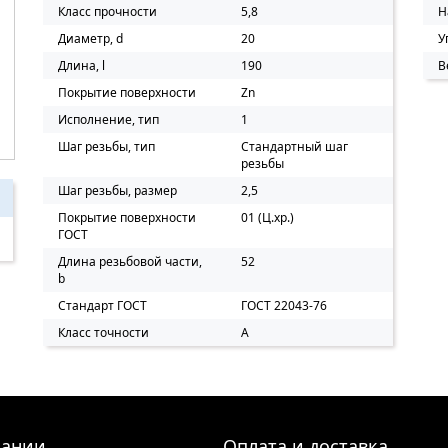
Класс прочности
5,8
Н
Диаметр, d
20
У
Длина, l
190
В
Покрытие поверхности
Zn
Исполнение, тип
1
Шаг резьбы, тип
Стандартный шаг
резьбы
Шаг резьбы, размер
2,5
Покрытие поверхности
01 (Ц.хр.)
ГОСТ
Длина резьбовой части,
52
b
Стандарт ГОСТ
ГОСТ 22043-76
Класс точности
A
пании
Оплата и доставка