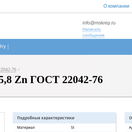
О компании
info@mskrep.ru
Написать
сообщение
йту
2042-76
/
5,8 Zn ГОСТ 22042-76
Подробные характеристики
О
Материал
St
А