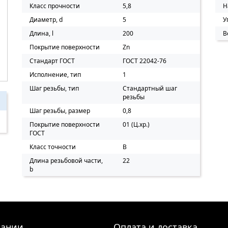
Класс прочности
5,8
Н
Диаметр, d
5
У
Длина, l
200
В
Покрытие поверхности
Zn
Стандарт ГОСТ
ГОСТ 22042-76
Исполнение, тип
1
Шаг резьбы, тип
Стандартный шаг
резьбы
Шаг резьбы, размер
0,8
Покрытие поверхности
01 (Ц.хр.)
ГОСТ
Класс точности
B
Длина резьбовой части,
22
b
пании
Оплата и доставка