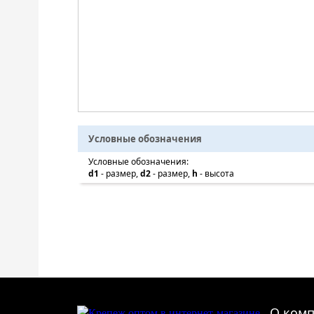
Условные обозначения
Условные обозначения:
d1
- размер,
d2
- размер,
h
- высота
О ком