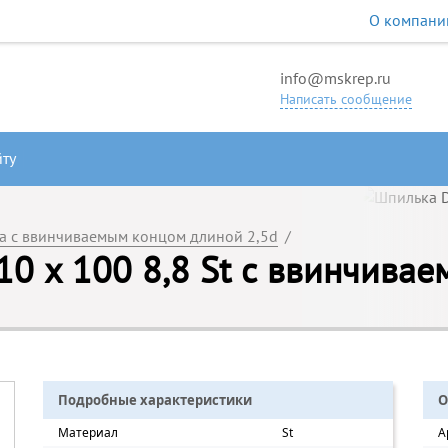
О компани
info@mskrep.ru
Написать сообщение
йту
а с ввинчиваемым концом длиной 2,5d
/
0 х 100 8,8 St с ввинчивае
Подробные характеристики
О
Материал
St
А