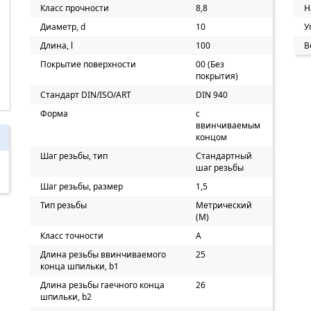
Класс прочности
8,8
Н
Диаметр, d
10
У
Длина, l
100
В
Покрытие поверхности
00 (Без
покрытия)
Стандарт DIN/ISO/ART
DIN 940
Форма
с
ввинчиваемым
концом
Шаг резьбы, тип
Стандартный
шаг резьбы
Шаг резьбы, размер
1,5
Тип резьбы
Метрический
(M)
Класс точности
A
Длина резьбы ввинчиваемого
25
конца шпильки, b1
Длина резьбы гаечного конца
26
шпильки, b2