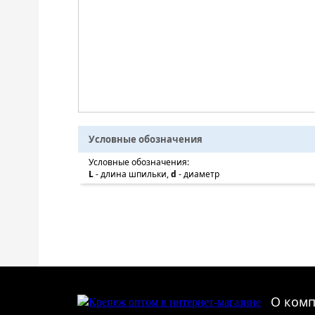
Условные обозначения
Условные обозначения:
L
- длина шпильки,
d
- диаметр
О ком