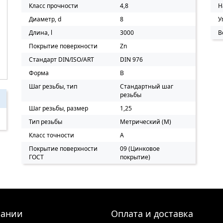
Класс прочности
4,8
Н
Диаметр, d
8
У
Длина, l
3000
В
Покрытие поверхности
Zn
Стандарт DIN/ISO/ART
DIN 976
Форма
B
Шаг резьбы, тип
Стандартный шаг
резьбы
Шаг резьбы, размер
1,25
Тип резьбы
Метрический (M)
Класс точности
A
Покрытие поверхности
09 (Цинковое
ГОСТ
покрытие)
пании
Оплата и доставка