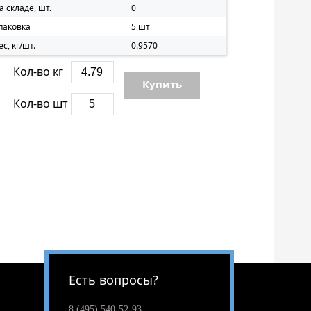
а складе, шт.
0
паковка
5 шт
ес, кг/шт.
0.9570
Кол-во кг
Купить
Кол-во шт
Есть вопросы?
8 (495) 540-52-93