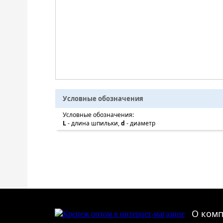
Условные обозначения
Условные обозначения:
L
- длина шпильки,
d
- диаметр
О ком