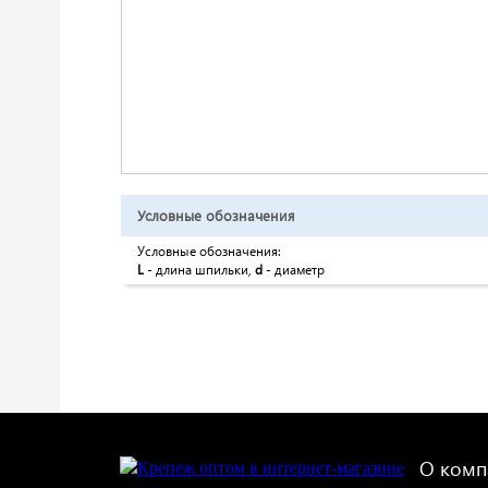
Условные обозначения
Условные обозначения:
L
- длина шпильки,
d
- диаметр
О комп