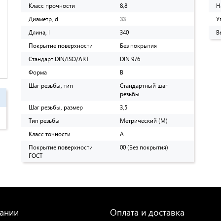
Класс прочности
8,8
Н
Диаметр, d
33
У
Длина, l
340
В
Покрытие поверхности
Без покрытия
Стандарт DIN/ISO/ART
DIN 976
Форма
B
Шаг резьбы, тип
Стандартный шаг
резьбы
Шаг резьбы, размер
3,5
Тип резьбы
Метрический (M)
Класс точности
A
Покрытие поверхности
00 (Без покрытия)
ГОСТ
ании
Оплата и доставка