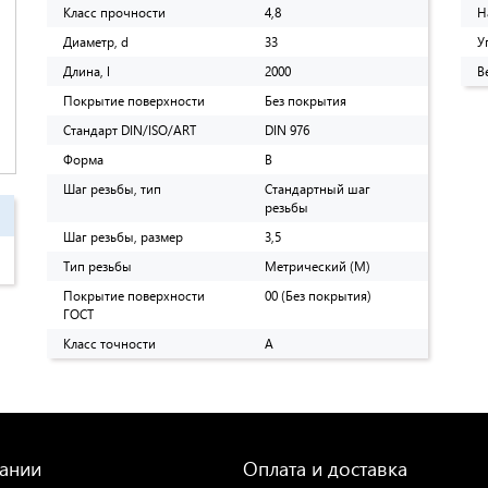
Класс прочности
4,8
Н
Диаметр, d
33
У
Длина, l
2000
В
Покрытие поверхности
Без покрытия
Стандарт DIN/ISO/ART
DIN 976
Форма
B
Шаг резьбы, тип
Стандартный шаг
резьбы
Шаг резьбы, размер
3,5
Тип резьбы
Метрический (M)
Покрытие поверхности
00 (Без покрытия)
ГОСТ
Класс точности
A
ании
Оплата и доставка