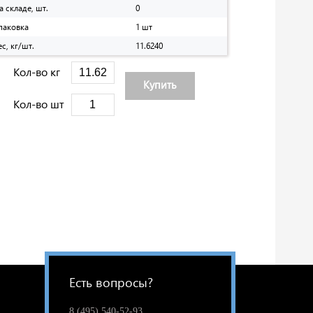
а складе, шт.
0
паковка
1 шт
ес, кг/шт.
11.6240
Кол-во кг
Купить
Кол-во шт
Есть вопросы?
8 (495) 540-52-93