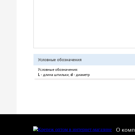
Условные обозначения
Условные обозначения:
L
- длина шпильки,
d
- диаметр
О комп