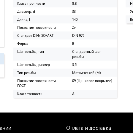
Класс прочности
8,8
Н
Диаметр, d
33
У
Длина, l
140
В
Покрытие поверхности
Zn
Стандарт DIN/ISO/ART
DIN 976
Форма
B
Шаг резьбы, тип
Стандартный шаг
резьбы
Шаг резьбы, размер
3,5
Тип резьбы
Метрический (M)
Покрытие поверхности
09 (Цинковое покрытие)
ГОСТ
Класс точности
A
ании
Оплата и доставка