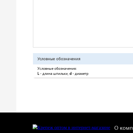
Условные обозначения
Условные обозначения:
L
- длина шпильки,
d
- диаметр
О комп