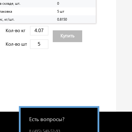
а складе, шт.
0
паковка
5 шт
ес, кг/шт.
0.8150
Кол-во кг
Купить
Кол-во шт
Есть вопросы?
8 (495) 540-52-93