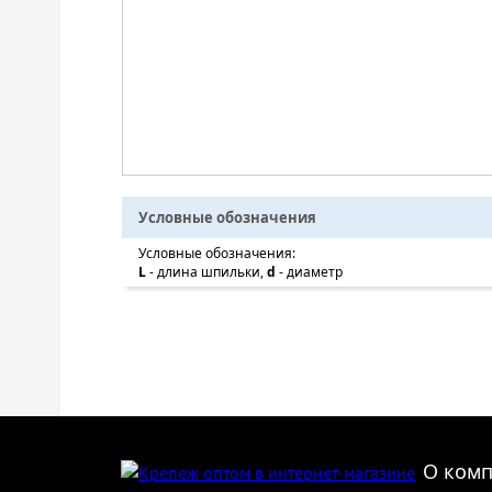
Условные обозначения
Условные обозначения:
L
- длина шпильки,
d
- диаметр
О ком