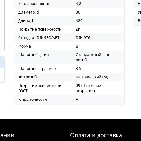
Класс прочности
4,8
Н
Диаметр, d
30
У
Длина, l
480
В
Покрытие поверхности
Zn
Стандарт DIN/ISO/ART
DIN 976
Форма
B
Шаг резьбы, тип
Стандартный шаг
резьбы
Шаг резьбы, размер
3,5
Тип резьбы
Метрический (M)
Покрытие поверхности
09 (Цинковое
ГОСТ
покрытие)
Класс точности
A
пании
Оплата и доставка