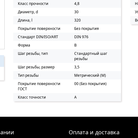
Класс прочности
4,8
Н
Диаметр, d
30
У
Длина, l
320
В
Покрытие поверхности
Без покрытия
Стандарт DIN/ISO/ART
DIN 976
Форма
B
Шаг резьбы, тип
Стандартный шаг
резьбы
Шаг резьбы, размер
3,5
Тип резьбы
Метрический (M)
Покрытие поверхности
00 (Без покрытия)
ГОСТ
Класс точности
A
пании
Оплата и доставка