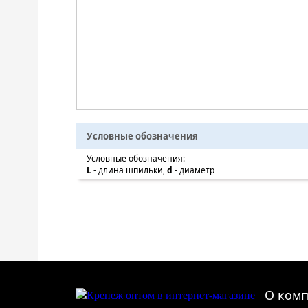
Условные обозначения
Условные обозначения:
L
- длина шпильки,
d
- диаметр
О ком