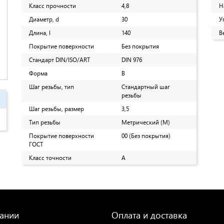
Класс прочности
4,8
Н
Диаметр, d
30
У
Длина, l
140
В
Покрытие поверхности
Без покрытия
Стандарт DIN/ISO/ART
DIN 976
Форма
B
Шаг резьбы, тип
Стандартный шаг
резьбы
Шаг резьбы, размер
3,5
Тип резьбы
Метрический (M)
Покрытие поверхности
00 (Без покрытия)
ГОСТ
Класс точности
A
ании
Оплата и доставка