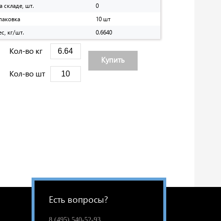
а складе, шт.
0
паковка
10 шт
ес, кг/шт.
0.6640
Кол-во кг
Купить
Кол-во шт
Есть вопросы?
8 (495) 540-52-93