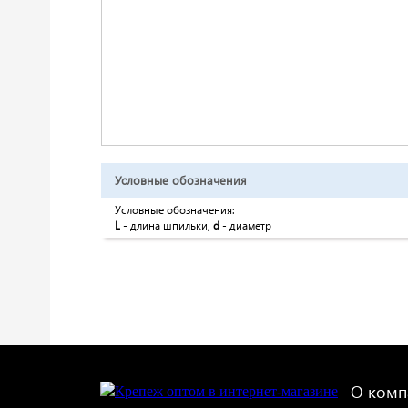
Условные обозначения
Условные обозначения:
L
- длина шпильки,
d
- диаметр
О комп