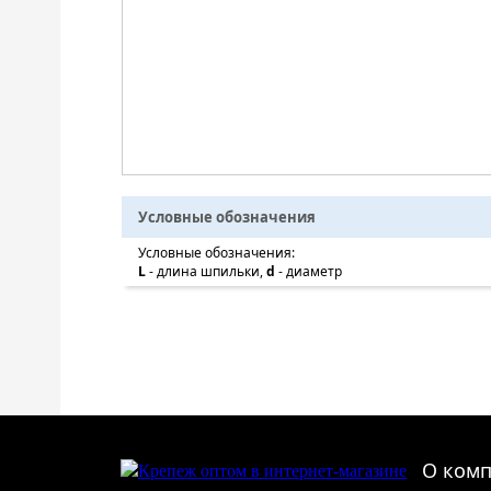
Условные обозначения
Условные обозначения:
L
- длина шпильки,
d
- диаметр
О ком