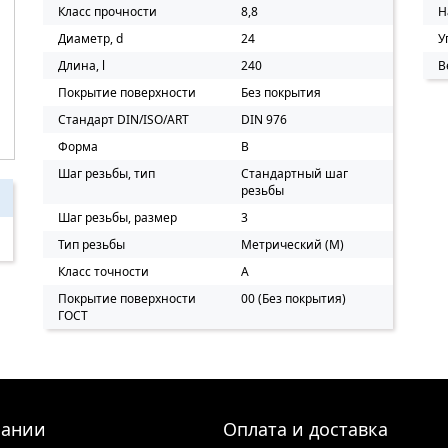
Класс прочности
8,8
Н
Диаметр, d
24
У
Длина, l
240
В
Покрытие поверхности
Без покрытия
Стандарт DIN/ISO/ART
DIN 976
Форма
B
Шаг резьбы, тип
Стандартный шаг
резьбы
Шаг резьбы, размер
3
Тип резьбы
Метрический (M)
Класс точности
A
Покрытие поверхности
00 (Без покрытия)
ГОСТ
пании
Оплата и доставка