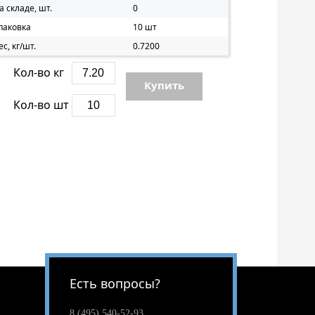
а складе, шт.
0
паковка
10 шт
ес, кг/шт.
0.7200
Кол-во кг
Купить
Кол-во шт
Есть вопросы?
8 (495) 540-52-93