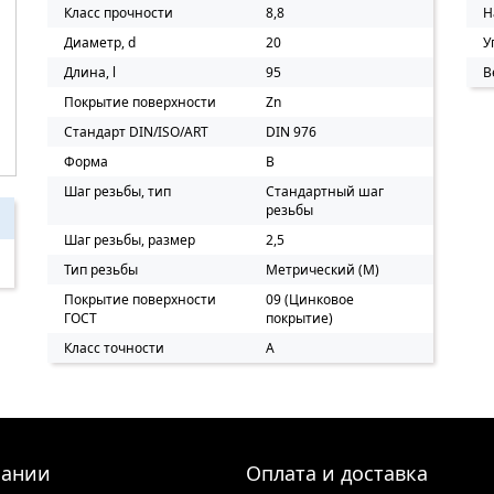
Класс прочности
8,8
Н
Диаметр, d
20
У
Длина, l
95
В
Покрытие поверхности
Zn
Стандарт DIN/ISO/ART
DIN 976
Форма
B
Шаг резьбы, тип
Стандартный шаг
резьбы
Шаг резьбы, размер
2,5
Тип резьбы
Метрический (M)
Покрытие поверхности
09 (Цинковое
ГОСТ
покрытие)
Класс точности
A
пании
Оплата и доставка