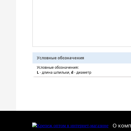
Условные обозначения
Условные обозначения:
L
- длина шпильки,
d
- диаметр
О ком