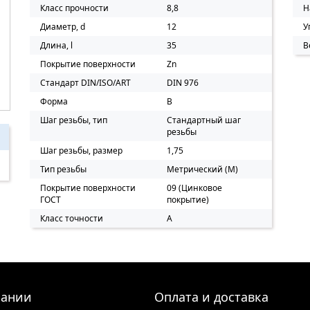
Класс прочности
8,8
Н
Диаметр, d
12
У
Длина, l
35
В
Покрытие поверхности
Zn
Стандарт DIN/ISO/ART
DIN 976
Форма
B
Шаг резьбы, тип
Стандартный шаг
резьбы
Шаг резьбы, размер
1,75
Тип резьбы
Метрический (M)
Покрытие поверхности
09 (Цинковое
ГОСТ
покрытие)
Класс точности
A
пании
Оплата и доставка