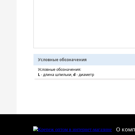
Условные обозначения
Условные обозначения:
L
- длина шпильки,
d
- диаметр
О ком