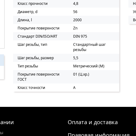
Класс прочности
4,8
Н
Диаметр, d
56
У
Длина, l
2000
В
Покрытие поверхности
Zn
Стандарт DIN/ISO/ART
DIN 975
Шаг резьбы, тип
Стандартный шаг
резьбы
Шаг резьбы, размер
5,5
Тип резьбы
Метрический (M)
Покрытие поверхности
01 (Ц.хр.)
ГОСТ
Класс точности
А
пании
Оплата и доставка
ты
Правовая информация