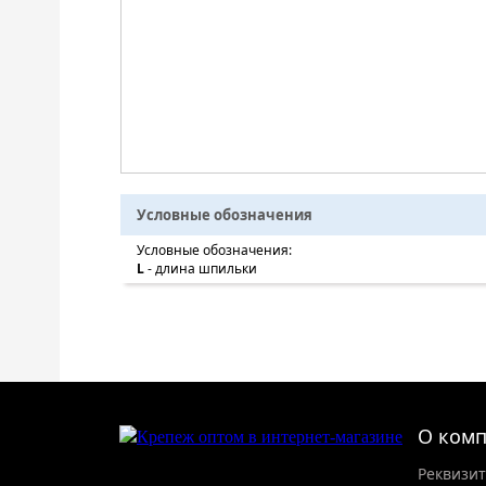
Условные обозначения
Условные обозначения:
L
- длина шпильки
О ком
Реквизи