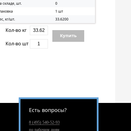
а складе, шт.
0
паковка
1 шт
ес, кг/шт.
33.6200
Кол-во кг
Купить
Кол-во шт
Есть вопросы?
8 (495) 540-52-93
по рабочим дням