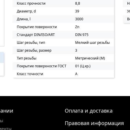
Класс прочности
8,8
Н
Диаметр, d
39
У
Длина, l
3000
В
Покрытие поверхности
Zn
Стандарт DIN/ISO/ART
DIN 975
Шаг резьбы, тип
Мелкий шаг резьбы
Шаг резьбы, размер
3
Тип резьбы
Метрический (M)
Покрытие поверхности ГОСТ
01 (Ц.хр.)
Класс точности
А
пании
Оплата и доставка
ты
Правовая информация
иенты