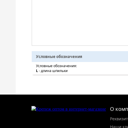
Условные обозначения
Условные обозначения:
L
- длина шпильки
О ком
Реквизи
Наши кл