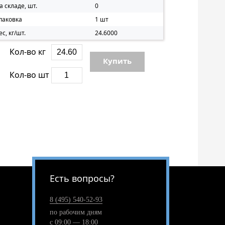
а складе, шт.
0
паковка
1 шт
ес, кг/шт.
24.6000
Кол-во кг
Купить
Кол-во шт
Есть вопросы?
8 (495) 540-52-93
по рабочим дням
с 09:00 — 18:00