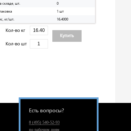
а складе, шт.
0
паковка
1 шт
ес, кг/шт.
16.4000
Кол-во кг
Купить
Кол-во шт
Есть вопросы?
8 (495) 540-52-93
по рабочим дням