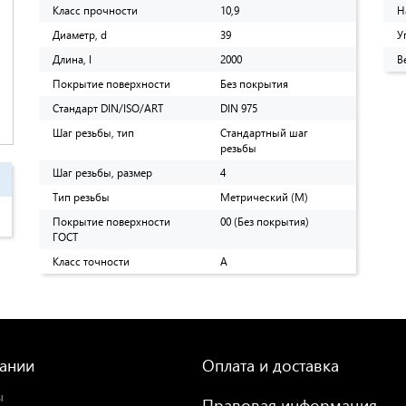
Класс прочности
10,9
Н
Диаметр, d
39
У
Длина, l
2000
В
Покрытие поверхности
Без покрытия
Стандарт DIN/ISO/ART
DIN 975
Шаг резьбы, тип
Стандартный шаг
резьбы
Шаг резьбы, размер
4
Тип резьбы
Метрический (M)
Покрытие поверхности
00 (Без покрытия)
ГОСТ
Класс точности
А
ании
Оплата и доставка
ы
Правовая информация