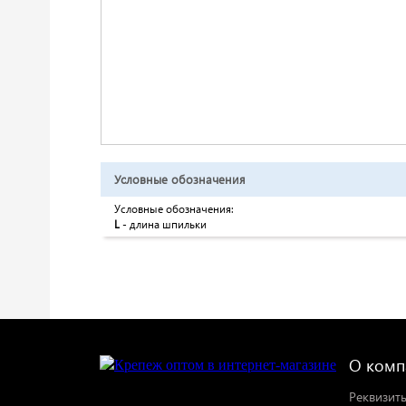
Условные обозначения
Условные обозначения:
L
- длина шпильки
О комп
Реквизит