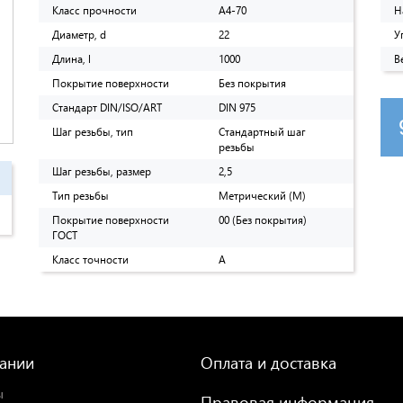
Класс прочности
A4-70
Н
Диаметр, d
22
У
Длина, l
1000
В
Покрытие поверхности
Без покрытия
Стандарт DIN/ISO/ART
DIN 975
Шаг резьбы, тип
Стандартный шаг
резьбы
Шаг резьбы, размер
2,5
Тип резьбы
Метрический (M)
Покрытие поверхности
00 (Без покрытия)
ГОСТ
Класс точности
A
ании
Оплата и доставка
ы
Правовая информация