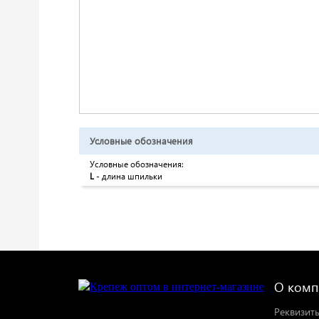
Условные обозначения
Условные обозначения:
L
- длина шпильки
О комп
Реквизит