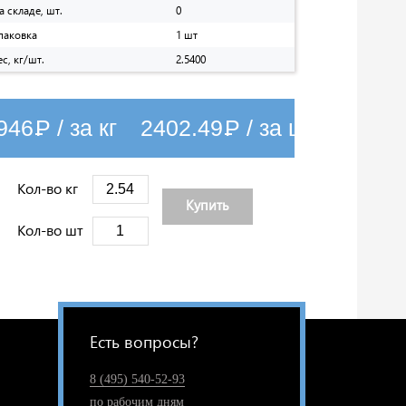
а складе, шт.
0
паковка
1 шт
ес, кг/шт.
2.5400
946
Р
/ за кг
2402.49
Р
/ за шт
Кол-во кг
Купить
Кол-во шт
Есть вопросы?
8 (495) 540-52-93
по рабочим дням