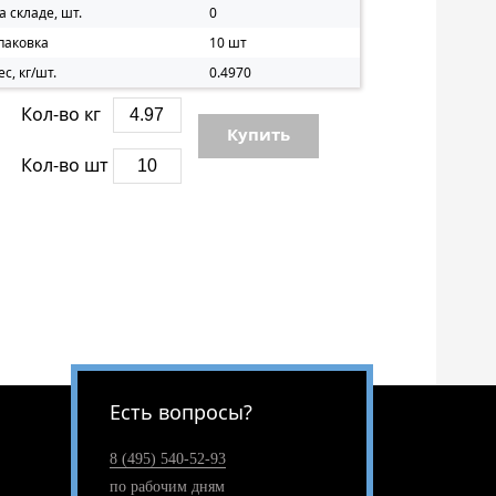
а складе, шт.
0
паковка
10 шт
ес, кг/шт.
0.4970
Кол-во кг
Купить
Кол-во шт
Есть вопросы?
8 (495) 540-52-93
по рабочим дням