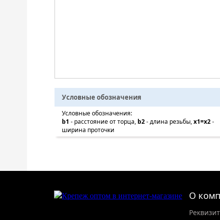
Условные обозначения
Условные обозначения:
b1
- расстояние от торца,
b2
- длина резьбы,
x1=x2
-
ширина проточки
О ком
Реквизи