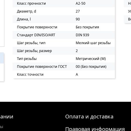
Класс прочности
A2-50
Н
Диаметр, d
27
У
Длина, l
90
В
Покрытие поверхности
Без покрытия
Стандарт DIN/ISO/ART
DIN 939
Шаг резьбы, тип
Мелкий шаг резьбы
Шаг резьбы, размер
2
Тип резьбы
Метрический (M)
Покрытие поверхности ГОСТ
00 (Без покрытия)
Класс точности
A
пании
Оплата и доставка
ты
Правовая информация