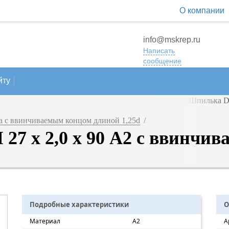
О компании
info@mskrep.ru
Написать
сообщение
йту
 с ввинчиваемым концом длиной 1,25d
/
27 х 2,0 х 90 А2 с ввинчив
Подробные характеристики
О
Материал
A2
А