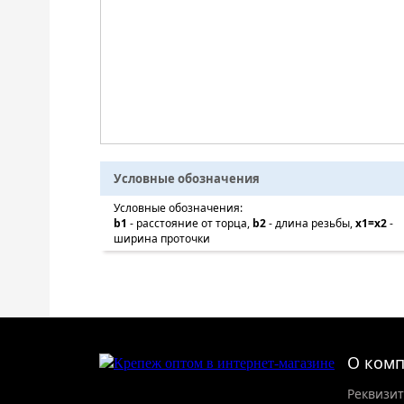
Условные обозначения
Условные обозначения:
b1
- расстояние от торца,
b2
- длина резьбы,
x1=x2
-
ширина проточки
О ком
Реквизи