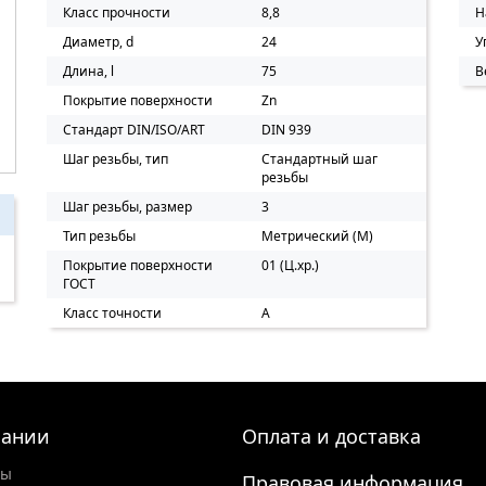
Класс прочности
8,8
Н
Диаметр, d
24
У
Длина, l
75
В
Покрытие поверхности
Zn
Стандарт DIN/ISO/ART
DIN 939
Шаг резьбы, тип
Стандартный шаг
резьбы
Шаг резьбы, размер
3
Тип резьбы
Метрический (M)
Покрытие поверхности
01 (Ц.хр.)
ГОСТ
Класс точности
A
пании
Оплата и доставка
ты
Правовая информация