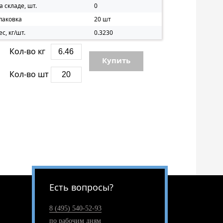
а складе, шт.
0
паковка
20 шт
ес, кг/шт.
0.3230
Кол-во кг
Купить
Кол-во шт
Есть вопросы?
8 (495) 540-52-93
по рабочим дням